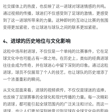
社交媒体上的热度，也反映了这一进球对球迷情感的共鸣。
通过视频的传播，球迷们不仅感受到了足球的激情，更感受
到了这一进球所带来的力量。这种即时的互动让比赛的氛围
变得更加紧密，也让球迷与球队之间的联系更加紧密。
4、进球的历史地位与文化影响
这粒中场吊射进球，不仅仅是一个单纯的比赛事件，它在足
球文化中也可能占有一席之地。在历史上，类似的经典进球
往往会成为传奇，并在球迷心中留下深刻的印象。通过这粒
进球，球员不仅展现了个人的技艺，也让球队的历史增添了
一个浓墨重彩的瞬间。
从文化层面来看，进球的视频疯传，不仅仅是球迷的追捧，
也反映了足球赛事的全球化和现代传播的力量。每一次精彩
的进球，都可能引起全球范围内的广泛关注和讨论。而这一
进球，也让人们更加深刻地意识到足球在全球文化中的影响