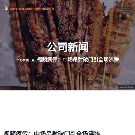
公司新闻
Home
视频疯传：中场吊射破门引全场沸腾
视频疯传：中场吊射破门引全场沸腾