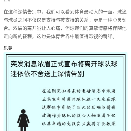
在这种深情告别中，我们可以看到体育最动人的一面。球迷
与球员之间不仅仅是支持与被支持的关系，更是一种心灵契
合。浓眉的离开虽让人心痛，但球迷们的真挚情感将伴随他
走向新的征程，这也是体育世界中最值得珍视的羁绊。
乐竟