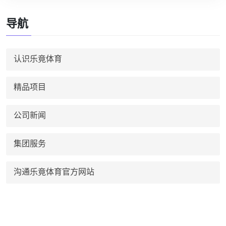
导航
认识乐竟体育
精品项目
公司新闻
集团服务
沟通乐竟体育官方网站