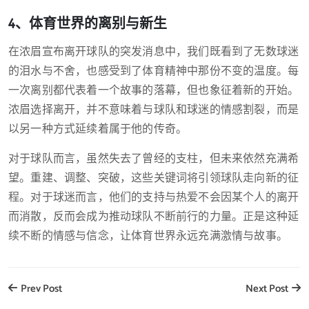
4、体育世界的离别与新生
在浓眉宣布离开球队的突发消息中，我们既看到了无数球迷
的泪水与不舍，也感受到了体育精神中那份不变的温度。每
一次离别都代表着一个故事的落幕，但也象征着新的开始。
浓眉选择离开，并不意味着与球队和球迷的情感割裂，而是
以另一种方式延续着属于他的传奇。
对于球队而言，虽然失去了曾经的支柱，但未来依然充满希
望。重建、调整、突破，这些关键词将引领球队走向新的征
程。对于球迷而言，他们的支持与热爱不会因某个人的离开
而消散，反而会成为推动球队不断前行的力量。正是这种延
续不断的情感与信念，让体育世界永远充满激情与故事。
Prev Post
Next Post