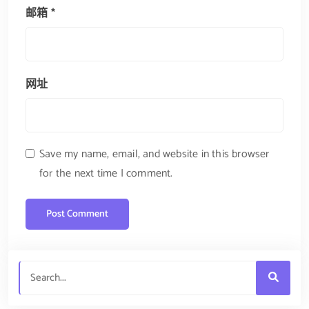
邮箱
*
网址
Save my name, email, and website in this browser
for the next time I comment.