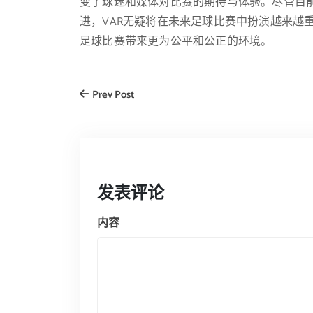
变了球迷和媒体对比赛的期待与体验。尽管目
进，VAR无疑将在未来足球比赛中扮演越来越
足球比赛带来更为公平和公正的环境。
Prev Post
发表评论
内容