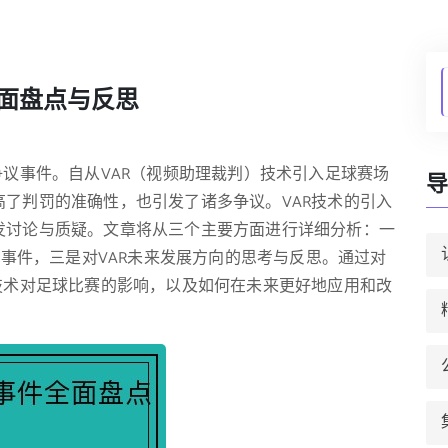
全面盘点与反思
争议事件。自从VAR（视频助理裁判）技术引入足球赛场
导
了判罚的准确性，也引发了诸多争议。VAR技术的引入
发讨论与质疑。文章将从三个主要方面进行详细分析：一
议事件，三是对VAR未来发展方向的思考与反思。通过对
技术对足球比赛的影响，以及如何在未来更好地应用和改