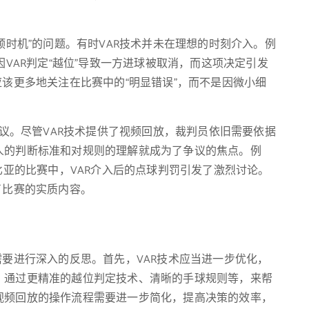
预时机”的问题。有时VAR技术并未在理想的时刻介入。例
因VAR判定“越位”导致一方进球被取消，而这项决定引发
应该更多地关注在比赛中的“明显错误”，而不是因微小细
争议。尽管VAR技术提供了视频回放，裁判员依旧需要依据
人的判断标准和对规则的理解就成为了争议的焦点。例
比亚的比赛中，VAR介入后的点球判罚引发了激烈讨论。
了比赛的实质内容。
需要进行深入的反思。首先，VAR技术应当进一步优化，
，通过更精准的越位判定技术、清晰的手球规则等，来帮
视频回放的操作流程需要进一步简化，提高决策的效率，