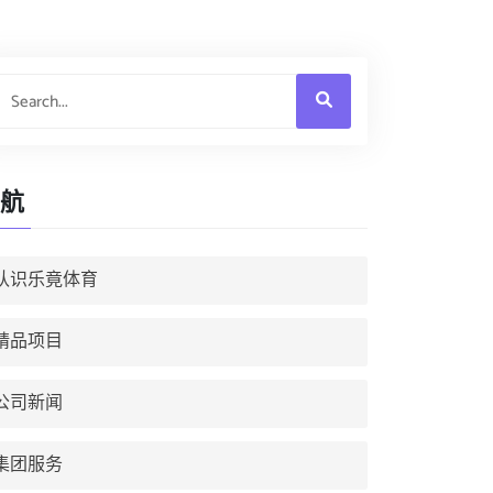
航
认识乐竟体育
精品项目
公司新闻
集团服务