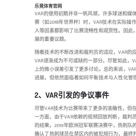
乐竟体育官网
VAR的使用初期并非一帆风顺，许多球迷和媒
赛（如2018年世界杯）时，VAR技术在实际
入等因素都影响了比赛流畅性和观赏性。因此，
展的重要议题。
随着技术的不断改进和裁判员的适应，VAR的
VAR逐渐成为不可或缺的一部分。尽管如此，
上的微小误差引发了更多讨论。总的来说，VA
进展，但依然面临着如何平衡技术与人性化管
2、VAR引发的争议事件
尽管VAR技术为比赛带来了更多的准确性，但
一方面，由于VAR依赖的视频回放判断，裁判
的结果。2019年欧洲冠军联赛决赛中，热刺队
确认了热刺球员在禁区内的被犯规行为，最终