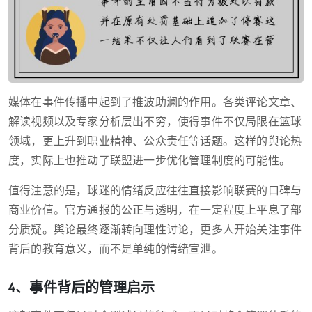
媒体在事件传播中起到了推波助澜的作用。各类评论文章、
解读视频以及专家分析层出不穷，使得事件不仅局限在篮球
领域，更上升到职业精神、公众责任等话题。这样的舆论热
度，实际上也推动了联盟进一步优化管理制度的可能性。
值得注意的是，球迷的情绪反应往往直接影响联赛的口碑与
商业价值。官方通报的公正与透明，在一定程度上平息了部
分质疑。舆论最终逐渐转向理性讨论，更多人开始关注事件
背后的教育意义，而不是单纯的情绪宣泄。
4、事件背后的管理启示