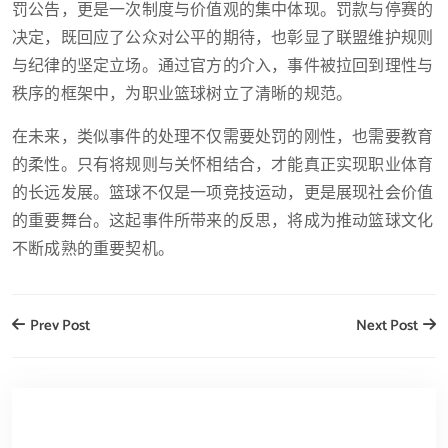
罚公告，更是一次制度与价值观的集中体现。罚款与停赛的
决定，既回应了公众对公平的期待，也彰显了联盟维护规则
与纪律的坚定立场。通过官方的介入，事件被拉回到理性与
秩序的框架中，为职业篮球树立了清晰的规范。
在未来，类似事件的处理不仅需要处罚的刚性，也需要教育
的柔性。只有将规则与关怀相结合，才能真正实现职业体育
的长远发展。篮球不仅是一项竞技运动，更是展现社会价值
的重要舞台。这起事件所带来的反思，将成为推动篮球文化
不断成熟的重要契机。
Prev Post
Next Post