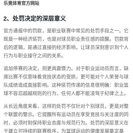
乐竟体育官方网站
2、处罚决定的深层意义
官方通报中的罚款，是职业联赛中常见的处罚手段之一。它
既是一种经济惩罚，也是对球员职业责任感的提醒。罚款背
后的逻辑，是通过直接的经济影响，让球员深刻意识到个人
行为与职业操守之间的关系。
追加停赛的决定，则更具震慑力。对于职业运动员而言，缺
席比赛不仅意味着竞技状态的受损，更可能对个人荣誉与球
队成绩造成直接影响。这种惩罚传递的信息很明确：职业篮
球不容忍超越规则的行为，任何人都不能凌驾于纪律之上。
从长远角度来看，这样的处罚不仅针对个别球员，更是对整
个联盟的警示。它提醒所有运动员在享受竞技与关注度的同
时，必须时刻保持职业态度与规范行为。处罚的深层意义在
于建立可持续的联赛秩序，为篮球运动的健康发展奠定基