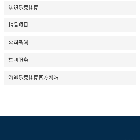
认识乐竟体育
精品项目
公司新闻
集团服务
沟通乐竟体育官方网站