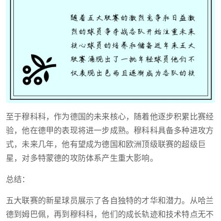
至于穆科科，作为德国的未来核心，随着他逐步积累比赛经
验，他在德甲的表现将进一步成熟。穆科科具备多种进攻方
式，未来几年，他有望成为德国和欧洲顶级联赛的超级巨
星，对多特蒙德的攻防体系产生重大影响。
总结：
五大联赛的新星球员展示了各自独特的才华和潜力。从哈兰
德到姆巴佩，再到穆科科，他们的成长轨迹和技术特点无不