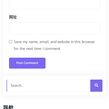
网址
Save my name, email, and website in this browser
for the next time I comment.
导航