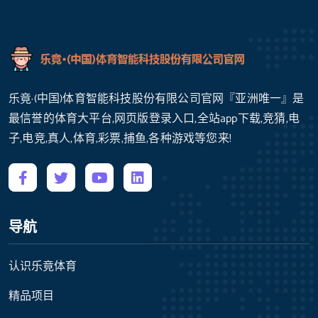
乐竟·(中国)体育智能科技股份有限公司官网『亚洲唯一』是
最信誉的体育大平台,网页版登录入口,全站app下载,竞猜,电
子,电竞,真人,体育,彩票,捕鱼,各种游戏等您来!
导航
认识乐竟体育
精品项目