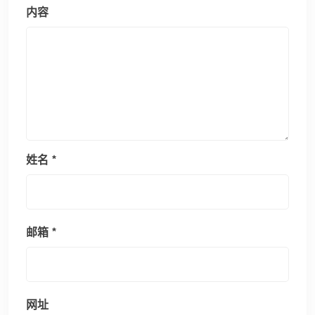
内容
姓名
*
邮箱
*
网址