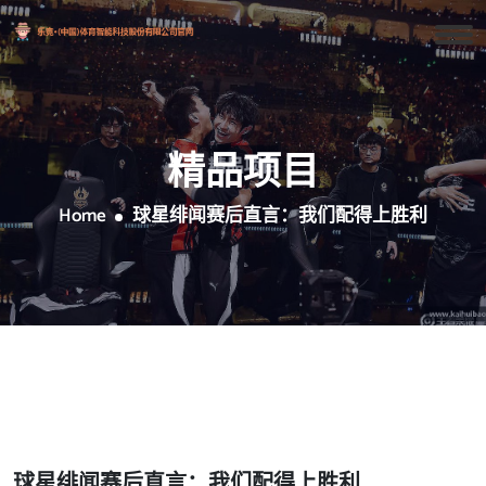
精品项目
Home
球星绯闻赛后直言：我们配得上胜利
球星绯闻赛后直言：我们配得上胜利