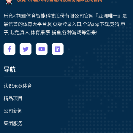
乐竟·(中国)体育智能科技股份有限公司官网『亚洲唯一』是
最信誉的体育大平台,网页版登录入口,全站app下载,竞猜,电
子,电竞,真人,体育,彩票,捕鱼,各种游戏等您来!
导航
认识乐竟体育
精品项目
公司新闻
集团服务