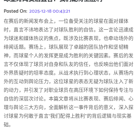
Posted On:
2025-12-18 00:43:21
在赛后的新闻发布会上，一位备受关注的球星在面对媒体
时，直言不讳地表达了对球队胜利的自信。这一言论迅速成
为球迷和媒体热议的焦点，既涉及比赛表现，也牵动场外的
绯闻话题。赛场上，球队展现了卓越的团队协作和坚韧精
神，而球星个人的发挥更是成为胜利的关键因素。赛后的发
言不仅体现了球员对自身和队友的信任，也反映出他们面对
外界质疑时的坦率态度。从战术执行到心理状态，从赛场内
外的互动到舆论压力，这位球星的表态无疑为球队注入了新
的动力，并引发了对职业球员在高压环境下如何保持专注与
自信的深层次讨论。本篇文章将从比赛表现、赛后绯闻、心
理与舆论三大方向，全面解析这一事件背后的意义，深入探
讨球星为何敢于直言“我们配得上胜利”的背后逻辑与现实基
础。