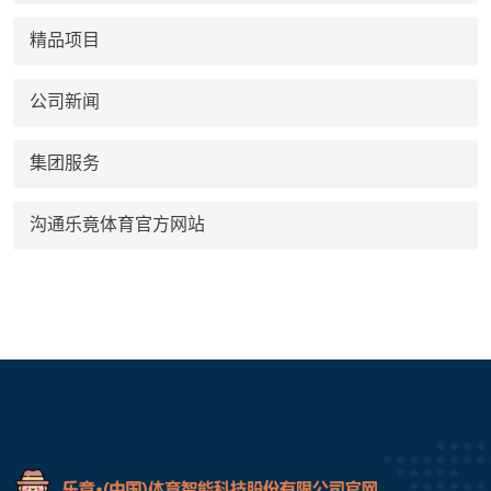
精品项目
公司新闻
集团服务
沟通乐竟体育官方网站