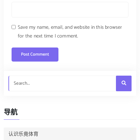
Save my name, email, and website in this browser
for the next time I comment.
导航
认识乐竟体育