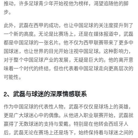
推动，许多足球青少年开始视他为榜样，渴望追随他的脚
步。
此外，武磊在西甲的成功，也让中国足球的关注度提升到了
一个新的高度。无论是比赛场上，还是在媒体报道中，武磊
都是中国足球的一张名片。他不仅为西甲联赛带来了更多中
国球迷，也让世界的目光开始注视中国足球。这种影响力，
对于整个中国足球产业的发展，无疑是巨大的。他的离开意
味着一个时代的终结，但也代表着中国足球走向更高层次的
可能性。
2、武磊与球迷的深厚情感联系
作为中国足球的代表性人物，武磊不仅仅是球场上的英雄，
更是广大球迷心中的偶像。从他进入职业联赛开始，武磊就
赢得了无数球迷的支持与爱戴。特别是在他转会西班牙人
后，武磊无论在赛场上还是场下，始终保持着与球迷之间的