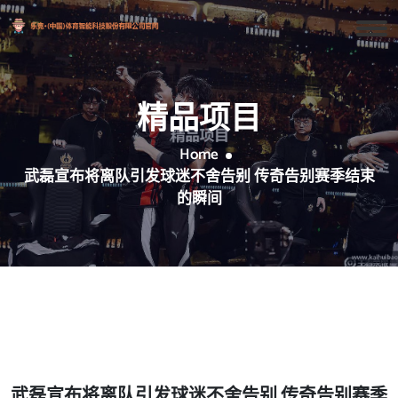
精品项目
Home
武磊宣布将离队引发球迷不舍告别 传奇告别赛季结束
的瞬间
武磊宣布将离队引发球迷不舍告别 传奇告别赛季