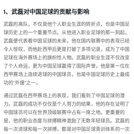
1、武磊对中国足球的贡献与影响
武磊的离队，不仅是他个人职业生涯的转折点，也是中国足
球历史上的一个重要节点。从他进入职业足球的那一刻起，
武磊便代表着中国足球的未来。他在国内联赛中的表现已经
令人惊叹，而他赴西甲后更是打破了多项记录，成为了中国
足球在海外赛场上的旗帜性人物。武磊的职业生涯不仅改变
了个人命运，更为中国足球赢得了国际声誉。他是第一位在
西甲赛场上连续进球的中国球员，也是中国足球历史上最成
功的“外援”之一。
通过武磊在西甲赛场上的表现，我们看到了中国足球的潜
力。武磊的成功不仅仅是个人努力的结果，他的存在证明了
中国球员可以在世界顶级联赛中占有一席之地。更重要的
是，他的职业态度与拼搏精神激励了无数年轻球员。武磊的
每一次进球和每一次拼搏，都是对中国足球青训体系的一次