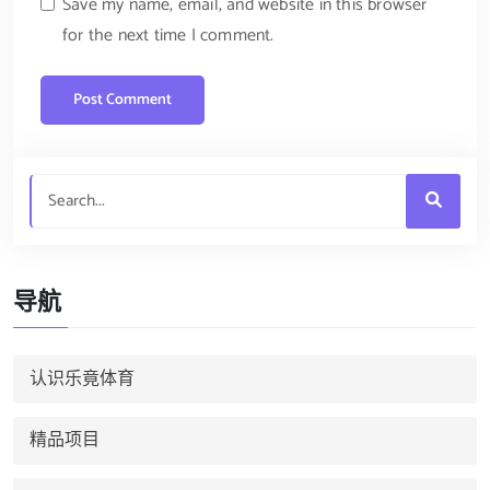
Save my name, email, and website in this browser
for the next time I comment.
导航
认识乐竟体育
精品项目