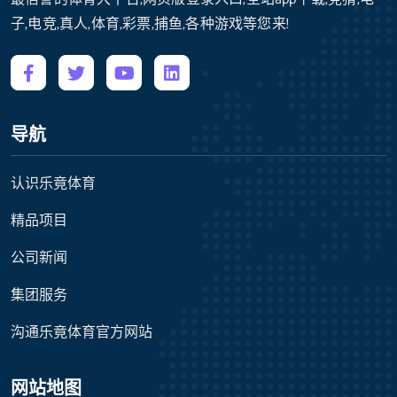
子,电竞,真人,体育,彩票,捕鱼,各种游戏等您来!
导航
认识乐竟体育
精品项目
公司新闻
集团服务
沟通乐竟体育官方网站
网站地图