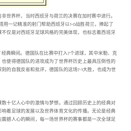
年南非世界杯，当时西班牙与荷兰的决赛在加时赛中进行。
斯塔用一记精准的射门帮助西班牙以1-0战胜荷兰，捧起了
球不仅是对西班牙足球风格的完美体现，也标志着西班牙
下了经典瞬间。德国队在比赛中打入7个进球，其中米勒、克
，也使得德国队的进攻成为了世界杯历史上最具压倒性的
刻的自我反省和批评，德国队的这场7-1大胜，也成为世
球数十亿人心中的激情与梦想。通过回顾历史上的经典对
影响着足球的发展以及世界体育文化的传播。无论是经典
些震撼人心的瞬间，每一场世界杯的赛事都是一次全球足