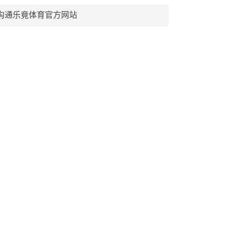
沟通乐竟体育官方网站