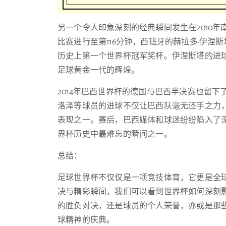
另一个令人印象深刻的经典瞬间发生在2010
比赛进行至第116分钟，西班牙的赫拉多·伊涅
历史上第一个世界杯冠军奖杯。伊涅斯塔的进
足球黄金一代的辉煌。
2014年巴西世界杯的德国与巴西半决赛也留
洛泽等球员的进球不仅让巴西队毫无还手之力
表现之一。赛后，巴西媒体和球迷纷纷陷入了深
界杯历史中最难忘的瞬间之一。
总结：
足球世界杯不仅仅是一项竞技体育，它更是全
决与精彩瞬间，我们可以看到世界杯如何深刻
的胜负对决，还是球员的个人荣誉，亦或是那
球精神的庆典。