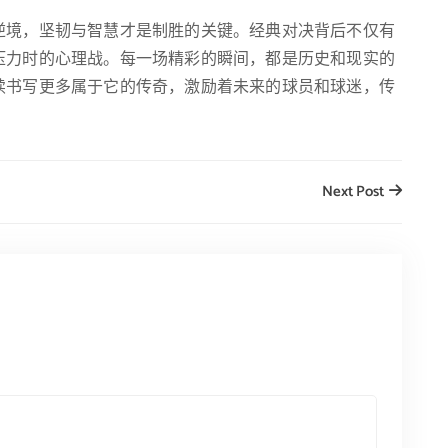
逆境，坚韧与智慧才是制胜的关键。经典对决背后不仅有
压力时的心理战。每一场精彩的瞬间，都是历史和现实的
续书写更多属于它的传奇，激励着未来的球员和球迷，传
Next Post