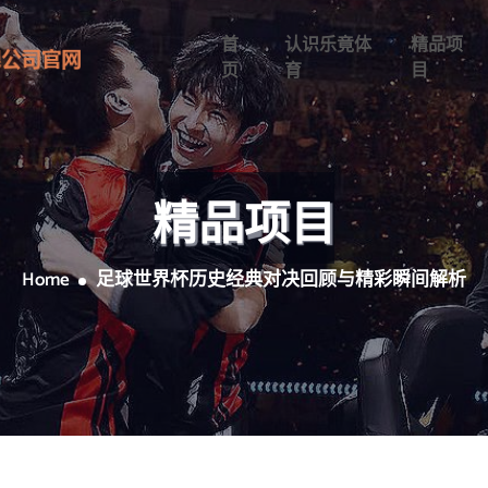
首
认识乐竟体
精品项
页
育
目
精品项目
Home
足球世界杯历史经典对决回顾与精彩瞬间解析