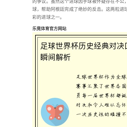
的争议。虽然这个进球因手球被怀疑存在不公
球，帮助阿根廷完成了绝妙的反击。这两粒进
彩的进球之一。
乐竟体育官方网站