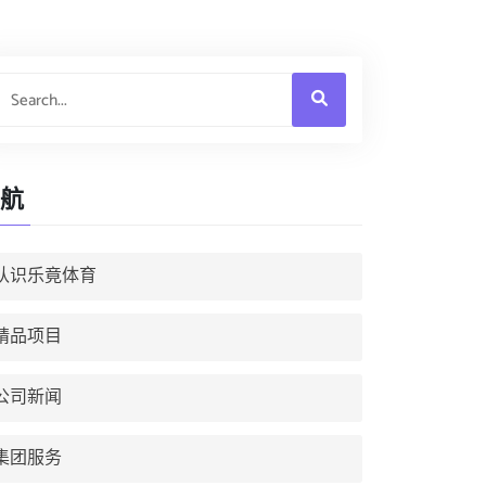
航
认识乐竟体育
精品项目
公司新闻
集团服务