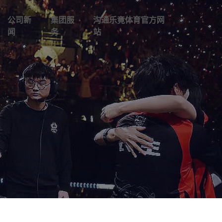
公司新
集团服
沟通乐竟体育官方网
闻
务
站