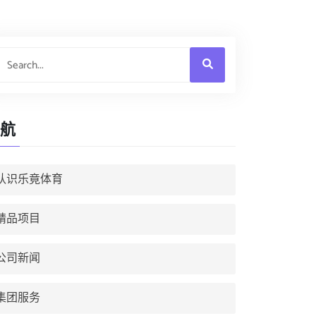
航
认识乐竟体育
精品项目
公司新闻
集团服务