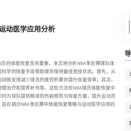
与运动医学应用分析
导
动员的体能恢复至关重要。本文将分析NBA季后赛球队体
过科学的恢复手段帮助球员保持最佳竞技状态。首先，从
的训练安排减少球员的疲劳积累并提升恢复效率；其次，
理治疗和营养补充等，这些方法在NBA球员体能恢复中
如何为球队提供精准的伤病预防与恢复方案，提升运动员
旨在揭示NBA季后赛中体能恢复策略与运动医学应用的