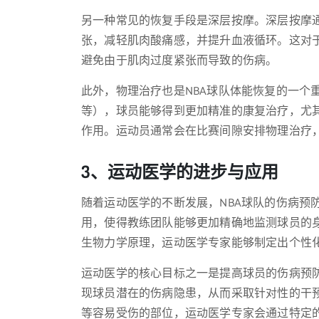
另一种常见的恢复手段是深层按摩。深层按摩
张，减轻肌肉酸痛感，并提升血液循环。这对于
避免由于肌肉过度紧张而导致的伤病。
此外，物理治疗也是NBA球队体能恢复的一个
等），球员能够得到更加精准的康复治疗，尤
作用。运动员通常会在比赛间隙安排物理治疗
3、运动医学的进步与应用
随着运动医学的不断发展，NBA球队的伤病预
用，使得教练团队能够更加精确地监测球员的
生物力学原理，运动医学专家能够制定出个性
运动医学的核心目标之一是提高球员的伤病预
现球员潜在的伤病隐患，从而采取针对性的干
等容易受伤的部位，运动医学专家会通过特定