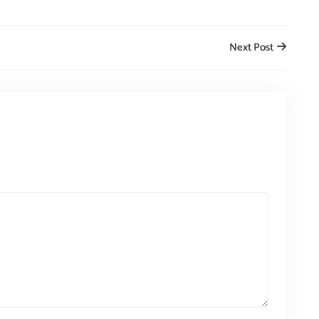
Next Post