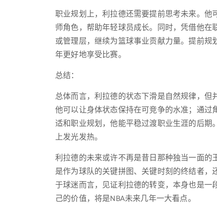
职业规划上，利拉德还需要提前思考未来。他
师角色，帮助年轻球员成长。同时，凭借他在
或管理层，继续为篮球事业贡献力量。提前规
年更好地享受比赛。
总结：
总体而言，利拉德的状态下滑是自然规律，但并
他可以让身体状态保持在可竞争的水准；通过
适和职业规划，他能平稳过渡职业生涯的后期。
上发光发热。
利拉德的未来或许不再是昔日那种独当一面的
是作为球队的关键拼图、关键时刻的终结者，
于球迷而言，见证利拉德的转变，本身也是一
己的价值，将是NBA未来几年一大看点。