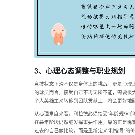
3、心理心态调整与职业规划
竞技状态下滑不仅是身体上的挑战，更是心理上
的球员而言，接受自己不再无所不能，需要极
个人英雄主义转移到团队贡献上，将会更好地
从心理角度来看，利拉德必须接受“年龄规律”
在暮年阶段仍然能发挥重要作用，靠的正是稳
过去的自己做比较，而是重新定义“利指导”的