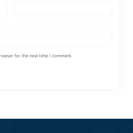
browser for the next time I comment.