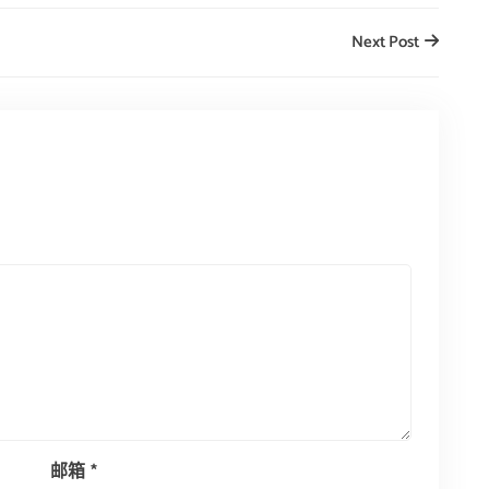
Next Post
邮箱
*