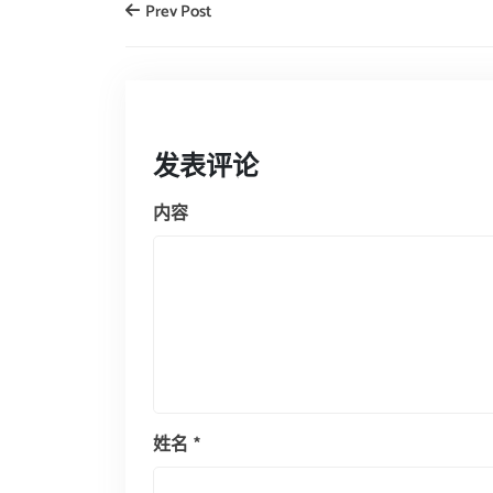
Prev Post
发表评论
内容
姓名
*