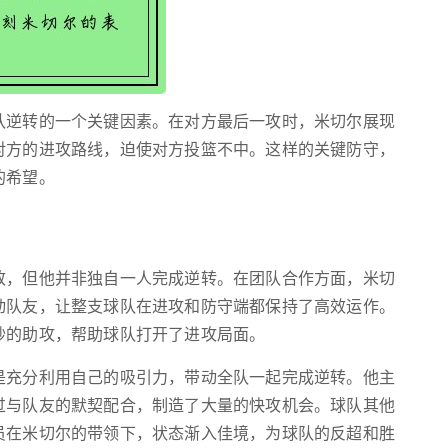
队逆转的一个关键因素。在对方最后一攻时，米切尔展现
对方的进攻路线，迫使对方投篮不中。这样的关键防守，
的希望。
致，但他并非独自一人完成逆转。在团队合作方面，米切
动队友，让整支球队在进攻和防守端都保持了高效运作。
妙的助攻，帮助球队打开了进攻局面。
是充分利用自己的吸引力，带动全队一起完成逆转。他主
过与队友的默契配合，制造了大量的快攻机会。球队其他
员在米切尔的带领下，状态渐入佳境，为球队的反超和胜