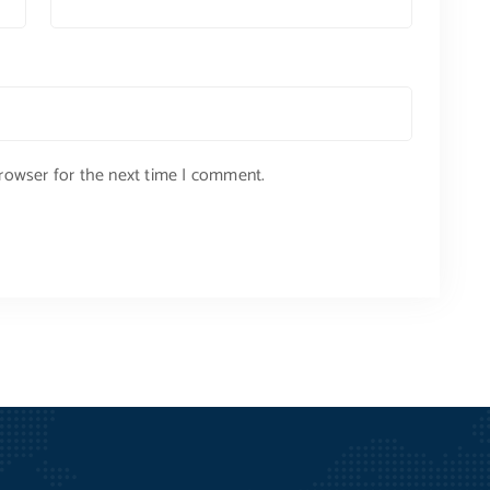
browser for the next time I comment.