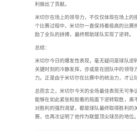
利做出了贡献。
米切尔在场上的领导力，不仅仅体现在场上的
个比赛过程中，米切尔一直保持着极高的比赛
励了全队的拼搏，最终帮助球队实现了逆转。
总结：
米切尔今日的爆发性表现，毫无疑问是球队逆
关键时刻的冷静发挥，亦或是在团队中的领导
力。正是由于米切尔在比赛中的统治力，才让
总而言之，米切尔今天的全场最佳表现无可争
能够在如此紧张和胶着的局面下逆转取胜，离
对胜利的强烈渴望，都是球队最终取得胜利的
赛，也再次证明了他作为联盟顶尖球员的地位