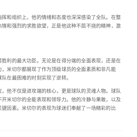
指挥和组织上，他的情绪和态度也深深感染了全队。在整
热情和强烈的求胜欲望，正是他这种不屈不挠的精神，激
转胜利的最大功臣。无论是在得分端的全面表现，还是在
力，米切尔都展现了作为顶级球员的全面素质和非凡能
球队在最困难的时刻实现了逆转。
议，他不仅是进攻端的核心，更是球队的灵魂人物。球队
不开米切尔的全能表现和领导力。他的冷静与果敢，以及
关键因素。米切尔的表现为球迷们奉献了一场精彩的比
。