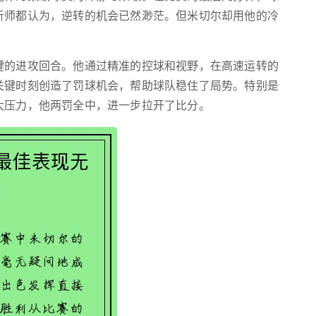
析师都认为，逆转的机会已然渺茫。但米切尔却用他的冷
键的进攻回合。他通过精准的控球和视野，在高速运转的
关键时刻创造了罚球机会，帮助球队稳住了局势。特别是
大压力，他两罚全中，进一步拉开了比分。