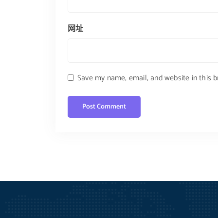
网址
Save my name, email, and website in this 