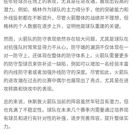
些年轻球员在场上的表现，尤其是在进攻端，展现出较高的
潜力。例如，格林作为球队的主力得分手，他的突破能力和
外线投射都在不断提升，尽管火箭整体的战绩并不理想，但
格林的个人数据在逐步上升，证明他是球队重建的关键。
然而，火箭队的防守表现依然存在较大问题，尤其是球队在
对抗强队时常常显得力不从心。防守端的漏洞不仅体现在一
对一防守上，还体现在整体的防守体系上。火箭队需要更多
的防守型球员来弥补这一缺陷，例如可以增加一名经验丰富
的内线防守者或者加强外线防守的深度。尽管如此，火箭队
的进攻端在过去的比赛中偶尔也展现出了亮点，尤其是在进
攻转换和快攻中的表现。
总的来说，休斯敦火箭队当前的阵容虽然年轻且有潜力，但
也充满了不稳定性。球队在未来几个赛季内需要通过培养现
有球员和进行有针对性的补强，逐步完善阵容，提升整体实
力。