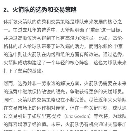
2、火箭队的选秀和交易策略
休斯敦火箭队的选秀和交易策略是球队未来发展的核心之
一。在过去几年的选秀中，火箭队明确了“重建”这一目标，
并通过高顺位选秀得到了具有高潜力的球员。比如，杰伦·
格林的加入给球队带来了进攻端的活力，而阿尔佩伦·申京
的选中则让火箭队在内线和组织方面有所改进。通过选秀，
火箭队成功构建起了一个年轻的核心阵容，这也为球队未来
打下了坚实的基础。
然而，选秀并非一劳永逸的解决方案，火箭队仍需要在未来
的选秀中继续保持敏锐的眼光，争取获得更多的天赋球员。
同时，火箭队的交易策略也在不断完善。尽管近年来火箭队
在交易市场上的运作相对谨慎，但在一些关键时刻，球队通
过交易引进了如埃里克·戈登（Eric Gordon）等老将，为球队
的阵容增添了经验值。未来，火箭队仍有机会通过交易来加