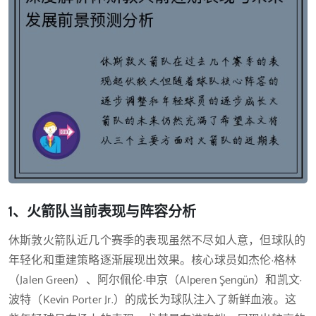
1、火箭队当前表现与阵容分析
休斯敦火箭队近几个赛季的表现虽然不尽如人意，但球队的
年轻化和重建策略逐渐展现出效果。核心球员如杰伦·格林
（Jalen Green）、阿尔佩伦·申京（Alperen Şengün）和凯文·
波特（Kevin Porter Jr.）的成长为球队注入了新鲜血液。这