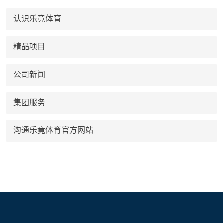
认识乐竟体育
精品项目
公司新闻
集团服务
沟通乐竟体育官方网站