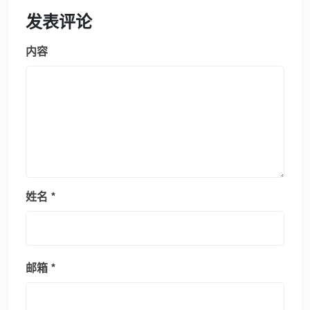
发表评论
内容
姓名
*
邮箱
*