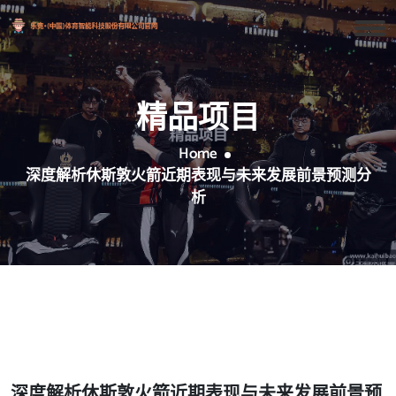
精品项目
Home
深度解析休斯敦火箭近期表现与未来发展前景预测分
析
深度解析休斯敦火箭近期表现与未来发展前景预